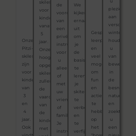
u
skilessen
de
We
plezier
voor
voordelen
kijken
aan
kinderen
van
ernaar
verschillen
vanaf
een
uit
Gespecialiseerde
wintersporta
5
privé-
om
Onze
leerprogramma's
houdt
jaar.
instructeur
je
Pitzi-
en
u
Onze
voor
de
skilessen
veel
van
hoog
u
basis
zijn
mogelijkheden
bewegen
opgeleide
alleen
te
voor
om
in
skileraars
of
leren,
kinderen
fun
de
zullen
met
je
van
en
besneeuwd
de
uw
skitechniek
3
actie
natuur
vaardigheden
vrienden
te
en
te
en
van
of
verbeteren
4
hebben
zoekt
de
familie.
en
jaar.
op
u
kinderen
Je
te
Ook
het
een
met
instructeur
verfijnen,
vindt
"board",
nieuwe