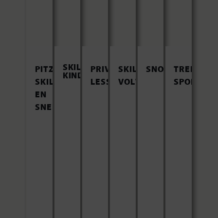
SKILESSEN
PITZI
PRIVE
SKILESSEN
SNOWBOARDLES
TREND
KINDEREN
SKILESSEN
LESSEN
VOLWASSENEN
SPORTS
EN
SNEEUWAVONTUUR