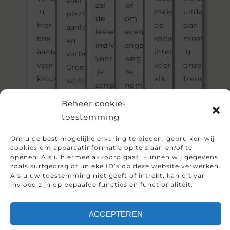
veel
zal
of
u
maken
uitdaging,
plezier
de
om
hier
de
dan
aanleren
lessen
eventuele
ons
snowboardles
moet
en
individueel
angsten
aanbod
interessant
u
verbeteren.
voor
weg
voor
voor
onze
Groepslessen
je
te
kinderopvang
elk
trendsportc
worden
aanpassen,
nemen.
(vanaf
vaardigheidsniveau.
eens
aangeboden
zodat
Samen
Beheer cookie-
0
proberen,
voor
je
bereiken
toestemming
jaar).
zoals
alle
een
we
sneeuwscho
niveaus,
snelle
jouw
Om u de best mogelijke ervaring te bieden, gebruiken wij
skitochten
van
cookies om apparaatinformatie op te slaan en/of te
leercurve
doelen!
openen. Als u hiermee akkoord gaat, kunnen wij gegevens
of
beginners
hebt.
zoals surfgedrag of unieke ID’s op deze website verwerken.
snowbiken.
tot
Als u uw toestemming niet geeft of intrekt, kan dit van
invloed zijn op bepaalde functies en functionaliteit.
topskiërs.
ACCEPTEREN