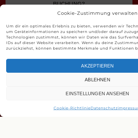
BUCHUNG?
Rufen Sie unser Büroteam an, senden
Cookie-Zustimmung verwalten
Sie uns eine E-Mail oder benutzen sie
Um dir ein optimales Erlebnis zu bieten, verwenden wir Tech
unser
Kontaktformular
. Wir helfen
um Geräteinformationen zu speichern und/oder darauf zuzugr
Ihnen gerne weiter.
Technologien zustimmst, können wir Daten wie das Surfverha
IDs auf dieser Website verarbeiten. Wenn du deine Zustimmun
zurückziehst, können bestimmte Merkmale und Funktionen be
+43(5414)86910
info@skischule-hochzeiger.com
AKZEPTIEREN
Kontaktformular
ABLEHNEN
EINSTELLUNGEN ANSEHEN
Cookie-Richtlinie
Datenschutz
impress