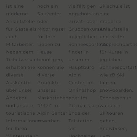
ist eine
noch ein
vielfältigen
Skischule ist
moderne
Souvenier
Angebots an
eine
Anlaufstelle
oder
Privat- oder
moderne
für Gäste als
Mitbringsel
Gruppenkursen
Anlaufstelle
auch
für Ihre
in jeglichen
und ist Ihr
Mitarbeiter.
Lieben zu
Schneesportarten
Ansprechpartn
Neben dem
Hause
findet in
für Kurse in
Ticketverkauf
benötigen,
unserem
jeglichen
erhalten Sie
können Sie
Hauptbüro
Schneesportart
diverse
diverse
Alpin
wie zB Ski
Auskünfte
Produkte
Center, im
fahren,
über unser
unseres
Onlineshop
snowboarden,
Angebot
Maskottchens
oder im
Schneeschuh
und andere
"Pitzi" im
Pitzipark am
wandern,
touristische
Alpin Center
Ende der
Skitouren
Informationen
erwerben.
Talstation
gehen,
für Ihren
der
Snowbiken,
Winterurlaub.
Hochzeiger
uvm.