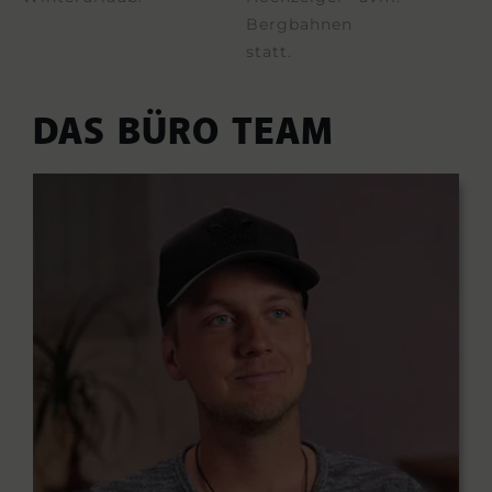
Bergbahnen
statt.
DAS BÜRO TEAM