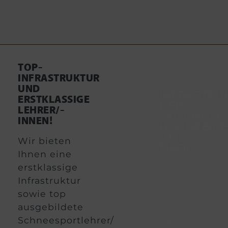
TOP-
INFRASTRUKTUR
UND
INFRASTRU
ERSTKLASSIGE
DER
LEHRER/-
SKISCHULE
INNEN!
HOCHZEIGE
IN
Wir bieten
TIROL
Ihnen eine
erstklassige
Erstklassig
Infrastruktur
und
sowie top
up-
ausgebildete
to-
Schneesportlehrer/-
date