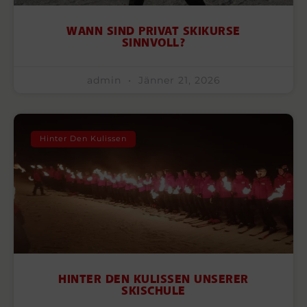
WANN SIND PRIVAT SKIKURSE
SINNVOLL?
admin
Jänner 21, 2026
Hinter Den Kulissen
HINTER DEN KULISSEN UNSERER
SKISCHULE